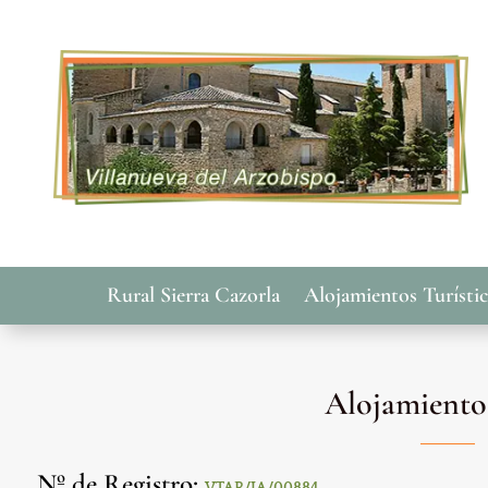
Rural Sierra Cazorla
Alojamientos Turísti
Alojamiento
Nº de Registro
: