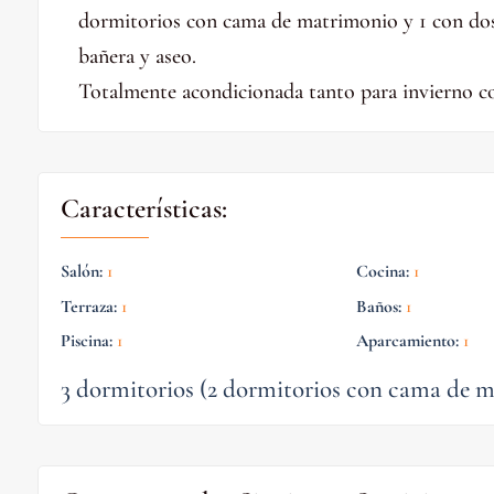
dormitorios con cama de matrimonio y 1 con dos
bañera y aseo.
Totalmente acondicionada tanto para invierno c
Características:
Salón
:
1
Cocina
:
1
Terraza
:
1
Baños
:
1
Piscina
:
1
Aparcamiento
:
1
3 dormitorios (2 dormitorios con cama de m