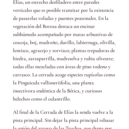
Elías, un estrecho desfiladero entre paredes
verticales que es posible transitar por la existencia
de pasarelas voladas y puentes peatonales. En la
vegetación del Borosa destaca un encinar
subhúmedo acompañado por matas arbustivas de
coscoja, boj, madroño, durillo, labiernaga, olivilla,
lentisco, agracejo y torvizco; plantas trepadoras de
hiedra, zarzaparrilla, madreselva y rubia silvestre;
todas ellas mezcladas con áreas de pino rodeno y
carrasco. La cerrada acoge especies rupícolas como
la Pinguicula vallisneriifolia, una planta
insectívora endémica de la Bética, y curiosos
helechos como el culantrillo.
Al final de la Cerrada de Elías la senda vuelve a la
pista principal. Sin dejar la pista principal rebasar
la unión del arroyo de las Truchas, que drena por