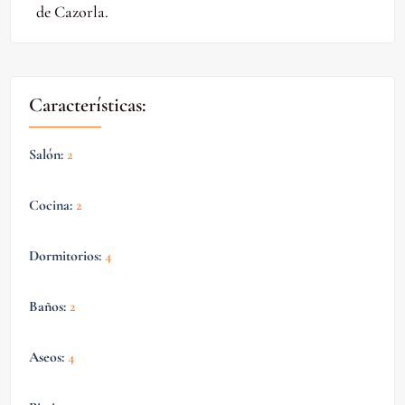
de Cazorla.
Características:
Salón
:
2
Cocina
:
2
Dormitorios
:
4
Baños
:
2
Aseos
:
4