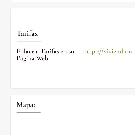
Tarifas:
Enlace a Tarifas en su
https://viviendaru
Página Web
:
Mapa: