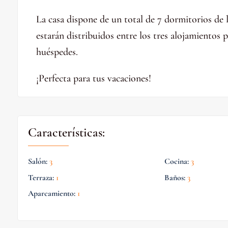
La casa dispone de un total de 7 dormitorios de l
estarán distribuidos entre los tres alojamientos 
huéspedes.
¡Perfecta para tus vacaciones!
Características:
Salón
:
3
Cocina
:
3
Terraza
:
1
Baños
:
3
Aparcamiento
:
1