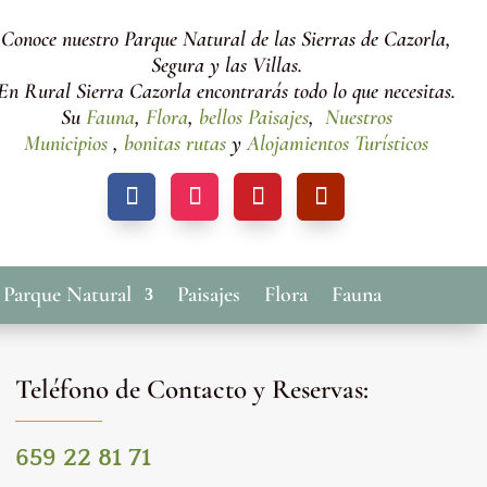
Conoce nuestro Parque Natural de las Sierras de Cazorla,
Segura y las Villas.
En Rural Sierra Cazorla encontrarás todo lo que necesitas.
Su
Fauna
,
Flora
,
bellos Paisajes
,
Nuestros
Municipios
,
bonitas rutas
y
Alojamientos Turísticos
 Parque Natural
Paisajes
Flora
Fauna
Teléfono de Contacto y Reservas:
659 22 81 71