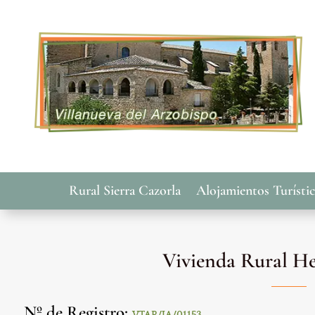
Rural Sierra Cazorla
Alojamientos Turísti
Vivienda Rural H
Nº de Registro
: